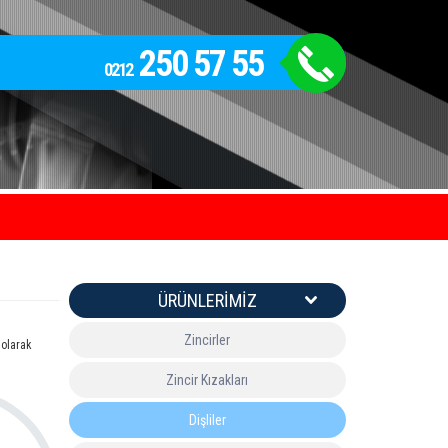
250 57 55
0212
ÜRÜNLERIMIZ
Zincirler
 olarak
Zincir Kızakları
Dişliler